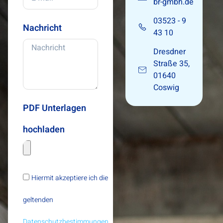
br-gmbh.de
03523 - 9
Nachricht
43 10
Dresdner
Straße 35,
01640
Coswig
PDF Unterlagen
hochladen
Hiermit akzeptiere ich die
geltenden
Datenschutzbestimmungen