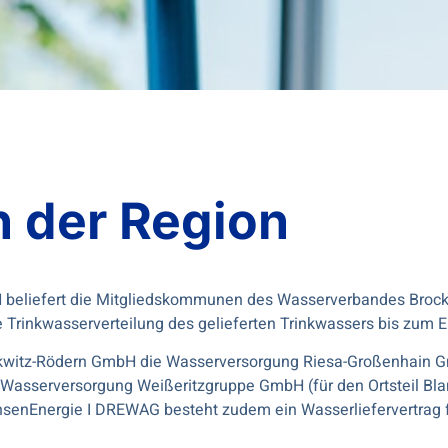
n der Region
beliefert die Mitgliedskommunen des Wasserverbandes Brockw
le Trinkwasserverteilung des gelieferten Trinkwassers bis zum
ckwitz-Rödern GmbH die Wasserversorgung Riesa-Großenhain Gmb
 Wasserversorgung Weißeritzgruppe GmbH (für den Ortsteil Blan
enEnergie I DREWAG besteht zudem ein Wasserliefervertrag fü