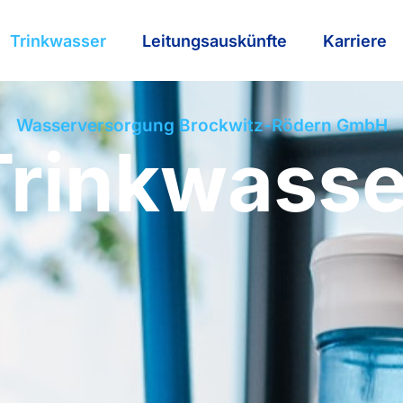
Trinkwasser
Leitungsauskünfte
Karriere
Wasserversorgung Brockwitz-Rödern GmbH
Trinkwasse