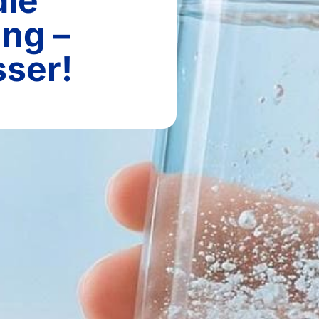
die
ung –
ser!